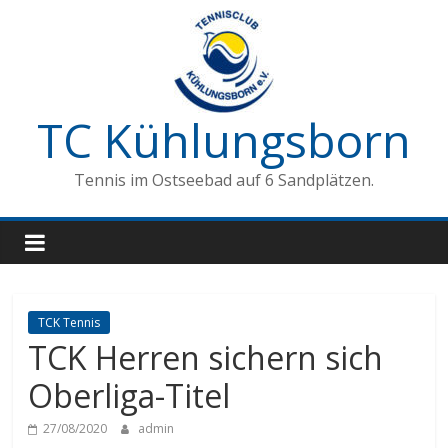
Zum
Inhalt
springen
TC Kühlungsborn
Tennis im Ostseebad auf 6 Sandplätzen.
TCK Tennis
TCK Herren sichern sich
Oberliga-Titel
27/08/2020
admin