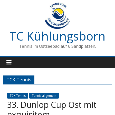
Zum
Inhalt
springen
TC Kühlungsborn
Tennis im Ostseebad auf 6 Sandplätzen.
TCK Tennis
TCK Tennis
Tennis allgemein
33. Dunlop Cup Ost mit
exquisitem