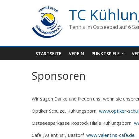
Zum
TC Kühlun
Inhalt
springen
Tennis im Ostseebad auf 6 Sa
STARTSEITE
VEREIN
PUNKTSPIELE
VE
Sponsoren
Wir sagen Danke und freuen uns, wenn sie unsere
Optiker Schulze, Kühlungsborn
www.optiker-schul
Ostseesparkasse Rostock Filiale Kühlungsborn
w
Cafe „Valentins“, Bastorf
www.valentins-cafe.de