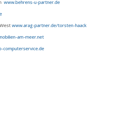
rn
www.behrens-u-partner.de
de
-West
www.arag-partner.de/torsten-haack
obilien-am-meer.net
-computerservice.de