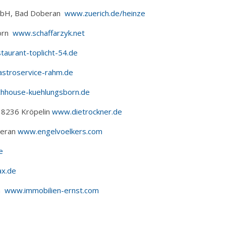
GmbH, Bad Doberan
www.zuerich.de/heinze
born
www.schaffarzyk.net
aurant-toplicht-54.de
stroservice-rahm.de
hhouse-kuehlungsborn.de
8236 Kröpelin
www.dietrockner.de
beran
www.engelvoelkers.com
e
x.de
rn
www.immobilien-ernst.com