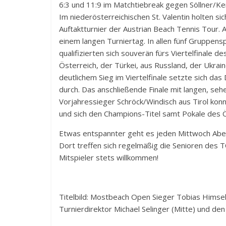
6:3 und 11:9 im Matchtiebreak gegen Söllner/K
Im niederösterreichischen St. Valentin holten 
Auftaktturnier der Austrian Beach Tennis Tour. A
einem langen Turniertag. In allen fünf Gruppen
qualifizierten sich souverän fürs Viertelfinale d
Österreich, der Türkei, aus Russland, der Ukrai
deutlichem Sieg im Viertelfinale setzte sich da
durch. Das anschließende Finale mit langen, se
Vorjahressieger Schröck/Windisch aus Tirol kon
und sich den Champions-Titel samt Pokale des 
Etwas entspannter geht es jeden Mittwoch Abe
Dort treffen sich regelmäßig die Senioren des 
Mitspieler stets willkommen!
Titelbild: Mostbeach Open Sieger Tobias Himsel 
Turnierdirektor Michael Selinger (Mitte) und den 