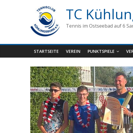
Zum
TC Kühlun
Inhalt
springen
Tennis im Ostseebad auf 6 Sa
STARTSEITE
VEREIN
PUNKTSPIELE
VE