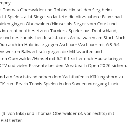
empny.
sich Thomas Oberwalder und Tobias Himsel den Sieg beim
cht Spiele – acht Siege, so lautete die blitzsaubere Bilanz nach
spielen gingen Oberwalder/Himsel als Sieger vom Court und
es international besetzten Turniers. Spieler aus Deutschland,
ne und des karibischen Inselstaates Aruba waren am Start. Nach
s Duo auch im Halbfinale gegen Aschauer/Aschauer mit 6:3 6:4
henswerten Ballwechseln gegen die Mitfavoriten und
nten Oberwalder/Himsel mit 6:2 6:1 sicher nach Hause bringen
ÖTV und vieler Präsente bei den Mostbeach Open 2026 sichern.
nd am Sportstrand neben dem Yachthafen in Kühlungsborn zu.
TCK zum Beach Tennis Spielen in den Sonnenuntergang hinein.
(3. von links) und Thomas Oberwalder (3. von rechts) mit
Platzierten.