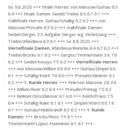
So. 9.8.2020 +++ Finale Herren: von Massow/Guttau 6:3
6:4 +++ Finale Damen: Seidel/Triebe 6:3 6:7 6:1 +++
Halbfinale Herren: Guttau/Schällig 6:2 6:2 +++ von
Massow/Presuhn 6:3 6:2 +++ Halbfinale Damen:
Seidel/Gergec 3:3 Aufgabe Gergec wg. Verletzung +++
Triebe/Afandieva 6:3 6:1 +++ Sa. 8.8.2020 +++
Viertelfinale Damen:
Afandieva/Reinicke 6:4 6:7 6:2 +++
Triebe/Brocks 6:1 6:2 +++ Gergec/Timmermann 3:6 7:6
6:2 +++ Seidel/Korpys 7:5 6:2 +++
Viertelfinale Herren:
+++ von Massow/Wilken 6:0 6:0 +++ Guttau/Zimpel 6:0
6:1 +++ Schällig/Kelch 7:6 6:0 +++ Presuhn/Minkner 6:1
6:2 +++
1. Runde Herren:
+++ Fink/von Massow 2:6 3:6
+++ Wilken/Reer 6:2 6:4 +++ Presuhn/Freitag 7:5 6:2
+++ Ninkner/Grozdanovic 6:1 6:0 +++ Kelch/Praus 7:5
6:4 +++ Schällig/Rake 6:1 6:1 +++ Zimpel/Intert 6:0 1:6
6:1 +++ Guttau/Hildebrandt 6:3 6:2 +++
1. Runde
Damen:
+++ Brocks/Ross 7:5 6:1 +++
Timmermann/Lopez-Haeminen 6:1 6:1 +++